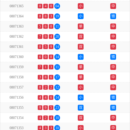
08071365
0
4
0
04
小
中
08071364
8
8
3
19
小
错
08071363
5
6
0
11
单
中
08071362
7
9
4
20
双
中
08071361
0
5
9
14
双
中
08071360
6
0
8
14
小
错
08071359
7
1
3
11
单
中
08071358
3
8
6
17
单
中
08071357
8
2
2
12
小
中
08071356
4
4
6
14
小
错
08071355
9
9
5
23
双
错
08071354
4
2
4
10
双
中
08071353
4
3
3
10
小
中