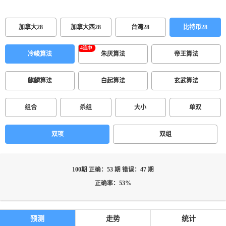
加拿大28
加拿大西28
台湾28
比特币28
冷峻算法
朱厌算法
帝王算法
麒麟算法
白起算法
玄武算法
组合
杀组
大小
单双
双项
双组
100期 正确：53 期 错误：47 期
正确率：53%
预测
走势
统计