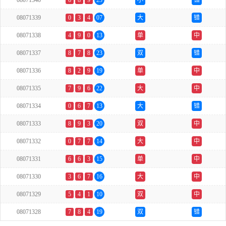
08071340
6
8
9
23
小
错
08071339
0
3
4
07
大
错
08071338
4
9
0
13
单
中
08071337
8
7
8
23
双
错
08071336
8
2
9
19
单
中
08071335
7
9
6
22
大
中
08071334
0
6
7
13
大
错
08071333
8
9
3
20
双
中
08071332
0
7
7
14
大
中
08071331
6
6
3
15
单
中
08071330
3
6
7
16
大
中
08071329
5
4
1
10
双
中
08071328
7
8
4
19
双
错