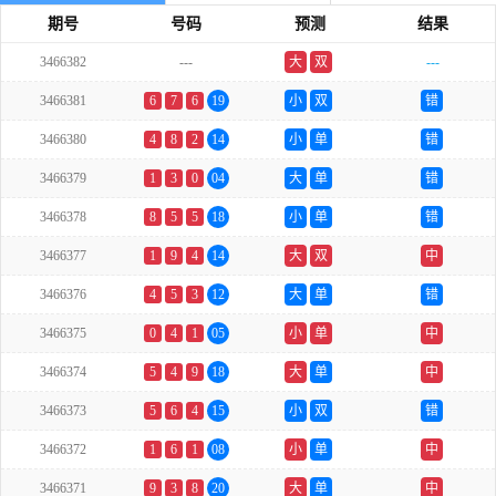
期号
号码
预测
结果
3466382
---
大
双
---
3466381
6
7
6
19
小
双
错
3466380
4
8
2
14
小
单
错
3466379
1
3
0
04
大
单
错
3466378
8
5
5
18
小
单
错
3466377
1
9
4
14
大
双
中
3466376
4
5
3
12
大
单
错
3466375
0
4
1
05
小
单
中
3466374
5
4
9
18
大
单
中
3466373
5
6
4
15
小
双
错
3466372
1
6
1
08
小
单
中
3466371
9
3
8
20
大
单
中