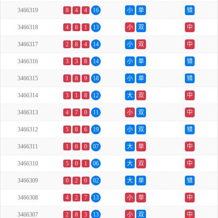
3466319
8
4
4
16
小
单
错
3466318
4
8
1
13
小
双
中
3466317
2
8
4
14
小
双
中
3466316
3
3
8
14
小
单
错
3466315
1
8
9
18
小
单
错
3466314
3
1
8
12
大
双
中
3466313
4
7
0
11
小
双
中
3466312
5
8
6
19
小
双
错
3466311
1
6
0
07
大
单
中
3466310
5
0
1
06
大
双
中
3466309
0
2
0
02
大
单
错
3466308
4
2
7
13
小
单
中
3466307
2
8
3
13
小
双
中