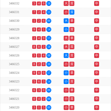
3466332
5
4
9
18
大
双
中
3466331
7
2
4
13
小
双
中
3466330
1
2
6
09
大
单
中
3466329
9
4
1
14
小
双
中
3466328
2
4
9
15
大
单
中
3466327
8
8
2
18
大
双
中
3466326
3
1
4
08
大
双
中
3466325
8
2
0
10
小
双
中
3466324
9
8
0
17
小
单
中
3466323
5
6
3
14
小
双
中
3466322
6
3
0
09
小
单
中
3466321
0
4
2
06
小
双
中
3466320
3
1
5
09
小
单
中