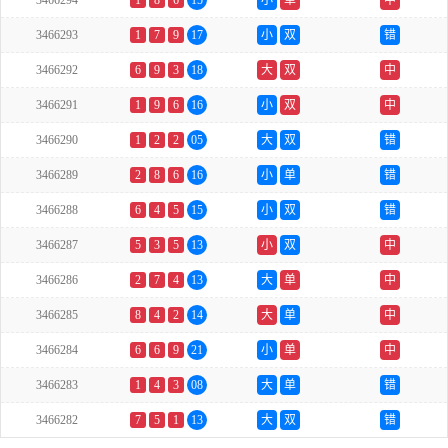
3466294
1
8
6
15
小
单
中
3466293
1
7
9
17
小
双
错
3466292
6
9
3
18
大
双
中
3466291
1
9
6
16
小
双
中
3466290
1
2
2
05
大
双
错
3466289
2
8
6
16
小
单
错
3466288
6
4
5
15
小
双
错
3466287
5
3
5
13
小
双
中
3466286
2
7
4
13
大
单
中
3466285
8
4
2
14
大
单
中
3466284
6
6
9
21
小
单
中
3466283
1
4
3
08
大
单
错
3466282
7
5
1
13
大
双
错