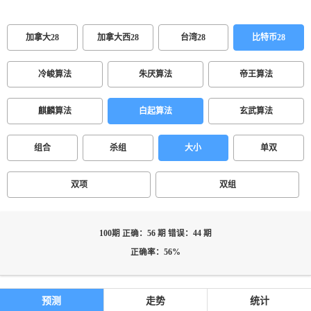
加拿大28
加拿大西28
台湾28
比特币28
冷峻算法
朱厌算法
帝王算法
麒麟算法
白起算法
玄武算法
组合
杀组
大小
单双
双项
双组
100期 正确：56 期 错误：44 期
正确率：56%
预测
走势
统计