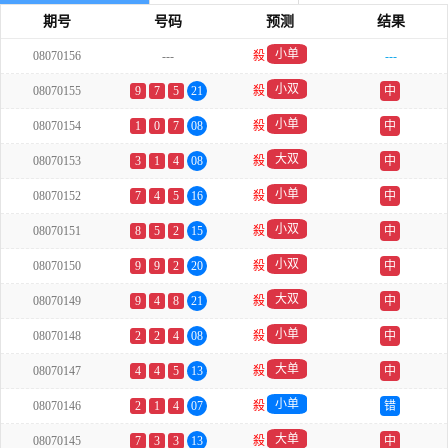
期号
号码
预测
结果
小单
08070156
---
殺
---
小双
08070155
9
7
5
21
殺
中
小单
08070154
1
0
7
08
殺
中
大双
08070153
3
1
4
08
殺
中
小单
08070152
7
4
5
16
殺
中
小双
08070151
8
5
2
15
殺
中
小双
08070150
9
9
2
20
殺
中
大双
08070149
9
4
8
21
殺
中
小单
08070148
2
2
4
08
殺
中
大单
08070147
4
4
5
13
殺
中
小单
08070146
2
1
4
07
殺
错
大单
08070145
7
3
3
13
殺
中