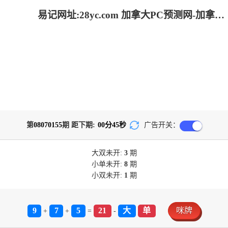
易记网址:28yc.com 加拿大PC预测网-加拿大pc在线预测结果|加拿大预测_极致火热优质的免费预测
第
08070155
期 距下期:
00
分
45
秒
广告开关：
大双
未开:
3
期
小单
未开:
8
期
小双
未开:
1
期
9
7
5
21
大
单
咪牌
+
+
=
-