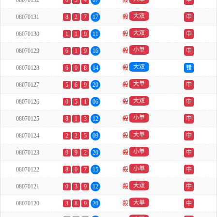
08070132
0
3
4
07
殺
中
大双
08070131
8
2
7
17
殺
中
大双
08070130
1
1
9
11
殺
中
小单
08070129
6
1
9
16
殺
中
大双
08070128
6
0
8
14
殺
错
大单
08070127
5
6
9
20
殺
中
大双
08070126
0
5
1
06
殺
中
小单
08070125
8
1
3
12
殺
中
大单
08070124
2
2
5
09
殺
中
小单
08070123
9
9
2
20
殺
中
小单
08070122
8
0
7
15
殺
中
大双
08070121
0
3
9
12
殺
中
大单
08070120
3
8
9
20
殺
中