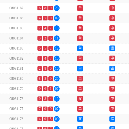
08081187
6
8
9
23
单
中
08081186
4
5
0
09
单
中
08081185
2
4
7
13
单
中
08081184
3
2
6
11
单
中
08081183
5
5
2
12
单
错
08081182
4
4
7
15
单
中
08081181
2
8
6
16
单
错
08081180
8
8
9
25
单
中
08081179
0
6
1
07
单
中
08081178
0
8
4
12
双
中
08081177
7
0
0
07
单
中
08081176
4
0
5
09
双
错