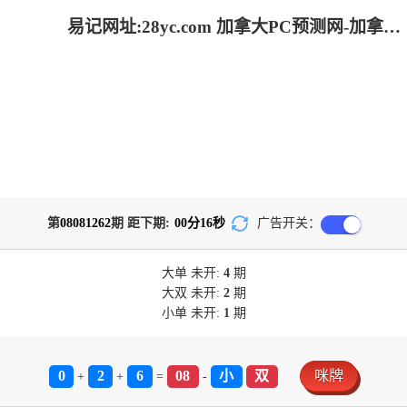
易记网址:28yc.com 加拿大PC预测网-加拿大pc在线预测结果|加拿大预测_极致火热优质的免费预测
第
08081262
期 距下期:
00
分
16
秒
广告开关：
大单
未开:
4
期
大双
未开:
2
期
小单
未开:
1
期
0
2
6
08
小
双
咪牌
+
+
=
-