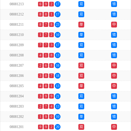
08081213
6
9
2
17
双
错
08081212
8
8
1
17
双
错
08081211
8
7
8
23
单
中
08081210
1
7
2
10
单
错
08081209
7
7
3
17
双
错
08081208
4
1
8
13
双
错
08081207
2
6
8
16
双
中
08081206
3
8
7
18
双
中
08081205
4
8
1
13
单
中
08081204
3
9
9
21
双
错
08081203
2
7
4
13
双
错
08081202
1
9
0
10
单
错
08081201
9
9
2
20
双
中