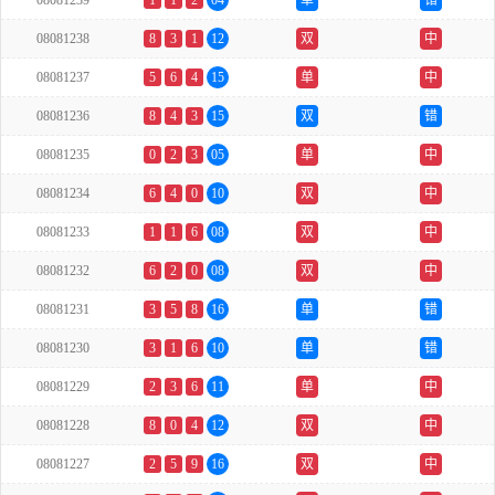
08081239
1
1
2
04
单
错
08081238
8
3
1
12
双
中
08081237
5
6
4
15
单
中
08081236
8
4
3
15
双
错
08081235
0
2
3
05
单
中
08081234
6
4
0
10
双
中
08081233
1
1
6
08
双
中
08081232
6
2
0
08
双
中
08081231
3
5
8
16
单
错
08081230
3
1
6
10
单
错
08081229
2
3
6
11
单
中
08081228
8
0
4
12
双
中
08081227
2
5
9
16
双
中