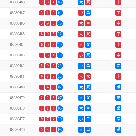
08080488
2
3
1
06
大
双
中
08080487
3
1
0
04
小
单
中
08080486
3
9
3
15
大
单
中
08080485
8
9
5
22
大
双
中
08080484
6
6
7
19
大
双
中
08080483
7
5
1
13
小
双
中
08080482
5
9
8
22
小
单
错
08080481
6
8
8
22
大
双
中
08080480
1
4
2
07
大
双
错
08080479
2
2
3
07
大
双
错
08080478
1
1
4
06
大
单
错
08080477
9
7
4
20
小
单
错
08080476
5
3
0
08
大
单
错