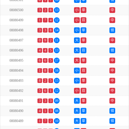
08080501
8
1
7
16
小
单
错
08080500
3
2
8
13
小
单
中
08080499
1
7
4
12
小
双
中
08080498
3
3
8
14
小
单
错
08080497
0
9
2
11
大
单
中
08080496
4
4
5
13
大
双
错
08080495
6
6
5
17
大
单
中
08080494
1
8
7
16
小
双
中
08080493
8
2
5
15
小
单
中
08080492
5
6
1
12
小
双
中
08080491
3
3
3
09
大
单
中
08080490
4
1
3
08
大
单
错
08080489
1
7
2
10
大
单
错