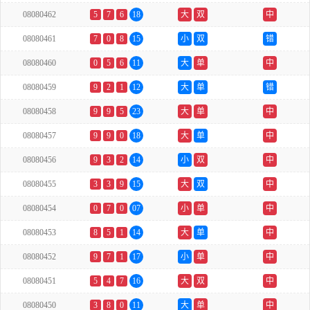
08080462
5
7
6
18
大
双
中
08080461
7
0
8
15
小
双
错
08080460
0
5
6
11
大
单
中
08080459
9
2
1
12
大
单
错
08080458
9
9
5
23
大
单
中
08080457
9
9
0
18
大
单
中
08080456
9
3
2
14
小
双
中
08080455
3
3
9
15
大
双
中
08080454
0
7
0
07
小
单
中
08080453
8
5
1
14
大
单
中
08080452
9
7
1
17
小
单
中
08080451
5
4
7
16
大
双
中
08080450
3
8
0
11
大
单
中