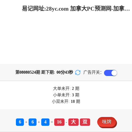
易记网址:28yc.com 加拿大PC预测网-加拿大pc在线预测结果|加拿大预测_极致火热优质的免费预测
第
08080524
期 距下期:
00
分
43
秒
广告开关：
大单
未开:
2
期
小单
未开:
3
期
小双
未开:
18
期
6
6
4
16
大
双
咪牌
+
+
=
-