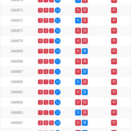
3466874
1
7
2
10
大
双
中
3466873
5
9
0
14
大
双
中
3466872
3
9
0
12
大
双
中
3466871
6
8
2
16
大
双
中
3466870
8
9
7
24
大
双
中
3466869
7
1
8
16
大
单
中
3466868
2
9
4
15
大
单
中
3466867
1
4
6
11
小
双
中
3466866
3
7
0
10
大
双
中
3466865
4
9
4
17
大
双
中
3466864
3
5
4
12
小
双
中
3466863
7
1
3
11
大
单
中
3466862
4
8
6
18
大
单
中