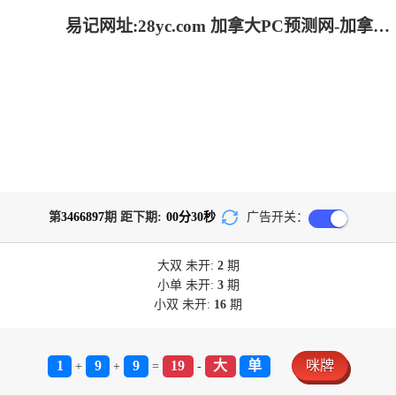
易记网址:28yc.com 加拿大PC预测网-加拿大pc在线预测结果|加拿大预测_极致火热优质的免费预测
第
3466897
期 距下期:
00
分
30
秒
广告开关：
大双
未开:
2
期
小单
未开:
3
期
小双
未开:
16
期
1
9
9
19
大
单
咪牌
+
+
=
-