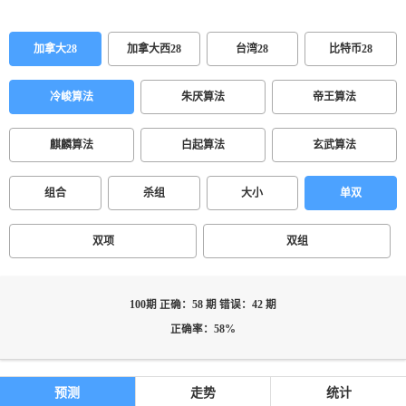
加拿大28
加拿大西28
台湾28
比特币28
冷峻算法
朱厌算法
帝王算法
麒麟算法
白起算法
玄武算法
组合
杀组
大小
单双
双项
双组
100期 正确：58 期 错误：42 期
正确率：58%
预测
走势
统计