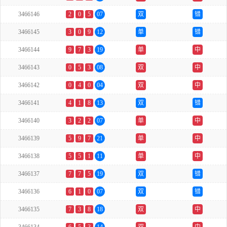
3466146
2
0
5
07
双
错
3466145
3
0
9
12
单
错
3466144
9
7
3
19
单
中
3466143
0
5
3
08
双
中
3466142
0
4
0
04
双
中
3466141
4
1
8
13
双
错
3466140
3
2
2
07
单
中
3466139
5
9
7
21
单
中
3466138
5
5
1
11
单
中
3466137
7
7
5
19
双
错
3466136
6
1
0
07
双
错
3466135
7
3
8
18
双
中