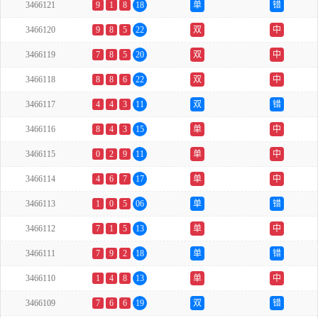
3466121
9
1
8
18
单
错
3466120
9
8
5
22
双
中
3466119
7
8
5
20
双
中
3466118
8
8
6
22
双
中
3466117
4
4
3
11
双
错
3466116
8
4
3
15
单
中
3466115
0
2
9
11
单
中
3466114
4
6
7
17
单
中
3466113
1
0
5
06
单
错
3466112
7
1
5
13
单
中
3466111
7
9
2
18
单
错
3466110
1
4
8
13
单
中
3466109
7
6
6
19
双
错