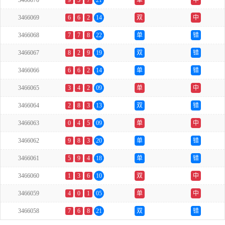
3466070
9
5
7
21
单
中
3466069
6
6
2
14
双
中
3466068
7
7
8
22
单
错
3466067
8
2
9
19
双
错
3466066
6
6
2
14
单
错
3466065
3
4
2
09
单
中
3466064
2
8
3
13
双
错
3466063
0
4
5
09
单
中
3466062
9
8
3
20
单
错
3466061
5
9
4
18
单
错
3466060
1
3
6
10
双
中
3466059
4
0
1
05
单
中
3466058
7
6
8
21
双
错