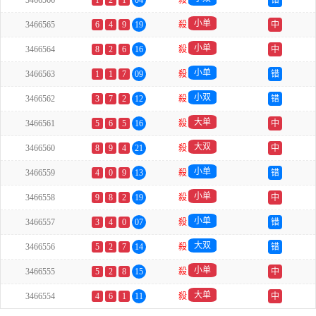
3466566
1
2
1
04
殺
错
小单
3466565
6
4
9
19
殺
中
小单
3466564
8
2
6
16
殺
中
小单
3466563
1
1
7
09
殺
错
小双
3466562
3
7
2
12
殺
错
大单
3466561
5
6
5
16
殺
中
大双
3466560
8
9
4
21
殺
中
小单
3466559
4
0
9
13
殺
错
小单
3466558
9
8
2
19
殺
中
小单
3466557
3
4
0
07
殺
错
大双
3466556
5
2
7
14
殺
错
小单
3466555
5
2
8
15
殺
中
大单
3466554
4
6
1
11
殺
中