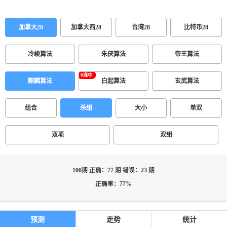
加拿大28
加拿大西28
台湾28
比特币28
冷峻算法
朱厌算法
帝王算法
麒麟算法
白起算法
玄武算法
组合
杀组
大小
单双
双项
双组
100期 正确：77 期 错误：23 期
正确率：77%
预测
走势
统计