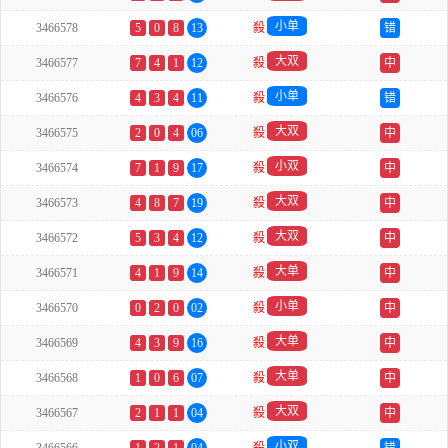
小单
3466578
5
0
8
13
殺
错
大双
3466577
7
4
1
12
殺
中
小单
3466576
4
3
4
11
殺
错
大双
3466575
2
0
4
06
殺
中
小双
3466574
7
1
9
17
殺
中
大双
3466573
4
8
7
19
殺
中
大双
3466572
5
3
4
12
殺
中
大单
3466571
4
1
9
14
殺
中
小单
3466570
0
2
0
02
殺
中
大单
3466569
4
3
9
16
殺
中
大单
3466568
1
0
6
07
殺
中
大双
3466567
2
1
1
04
殺
中
小双