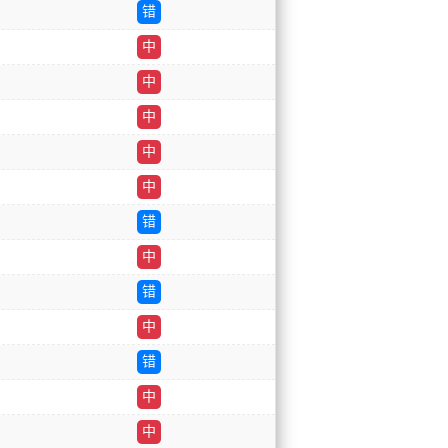
错
中
中
中
中
中
错
中
错
中
错
中
中