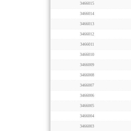
3466015
3466014
3466013
3466012
3466011
3466010
3466009
3466008
3466007
3466006
3466005
3466004
3466003