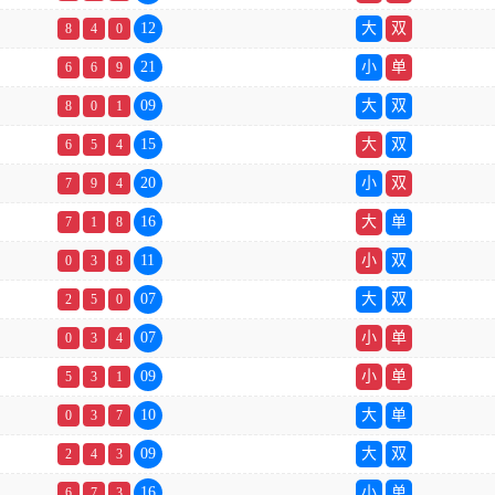
12
大
双
8
4
0
21
小
单
6
6
9
09
大
双
8
0
1
15
大
双
6
5
4
20
小
双
7
9
4
16
大
单
7
1
8
11
小
双
0
3
8
07
大
双
2
5
0
07
小
单
0
3
4
09
小
单
5
3
1
10
大
单
0
3
7
09
大
双
2
4
3
16
小
单
6
7
3