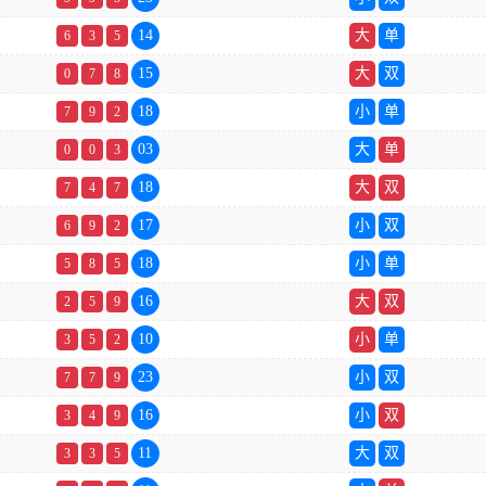
14
大
单
6
3
5
15
大
双
0
7
8
18
小
单
7
9
2
03
大
单
0
0
3
18
大
双
7
4
7
17
小
双
6
9
2
18
小
单
5
8
5
16
大
双
2
5
9
10
小
单
3
5
2
23
小
双
7
7
9
16
小
双
3
4
9
11
大
双
3
3
5