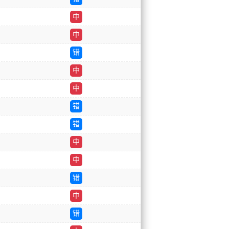
中
中
错
中
中
错
错
中
中
错
中
错