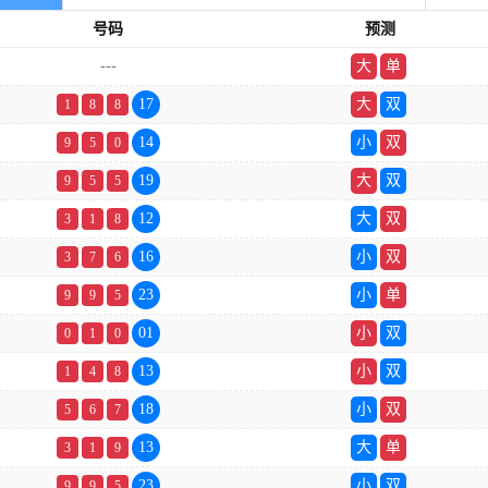
号码
预测
---
大
单
17
大
双
1
8
8
14
小
双
9
5
0
19
大
双
9
5
5
12
大
双
3
1
8
16
小
双
3
7
6
23
小
单
9
9
5
01
小
双
0
1
0
13
小
双
1
4
8
18
小
双
5
6
7
13
大
单
3
1
9
23
小
双
9
9
5