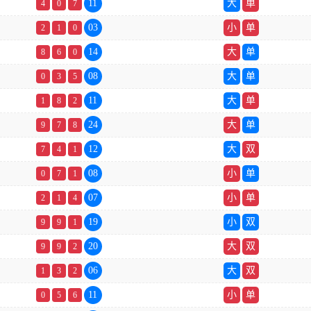
11
大
单
4
0
7
03
小
单
2
1
0
14
大
单
8
6
0
08
大
单
0
3
5
11
大
单
1
8
2
24
大
单
9
7
8
12
大
双
7
4
1
08
小
单
0
7
1
07
小
单
2
1
4
19
小
双
9
9
1
20
大
双
9
9
2
06
大
双
1
3
2
11
小
单
0
5
6