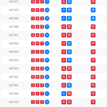
3467471
8
2
5
15
大
双
中
3467470
9
9
2
20
小
单
错
3467469
5
8
5
18
小
单
错
3467468
4
8
3
15
大
单
中
3467467
4
6
8
18
大
双
中
3467466
4
0
7
11
小
双
中
3467465
2
1
0
03
小
双
中
3467464
0
1
4
05
小
双
中
3467463
8
9
4
21
大
单
中
3467462
8
9
8
25
大
单
中
3467461
2
4
7
13
小
双
中
3467460
9
1
7
17
小
单
中
3467459
2
9
7
18
大
双
中