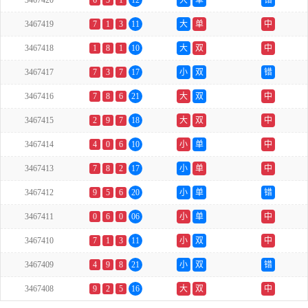
3467420
6
5
1
12
大
单
错
3467419
7
1
3
11
大
单
中
3467418
1
8
1
10
大
双
中
3467417
7
3
7
17
小
双
错
3467416
7
8
6
21
大
双
中
3467415
2
9
7
18
大
双
中
3467414
4
0
6
10
小
单
中
3467413
7
8
2
17
小
单
中
3467412
9
5
6
20
小
单
错
3467411
0
6
0
06
小
单
中
3467410
7
1
3
11
小
双
中
3467409
4
9
8
21
小
双
错
3467408
9
2
5
16
大
双
中