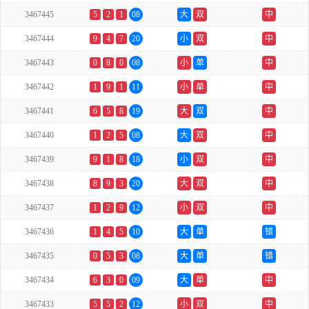
3467445
5
2
1
08
大
双
中
3467444
9
4
7
20
小
双
中
3467443
0
8
0
08
小
单
中
3467442
1
9
1
11
小
单
中
3467441
6
5
8
19
大
双
中
3467440
1
2
5
08
大
双
中
3467439
9
1
8
18
小
双
中
3467438
8
9
3
20
大
双
中
3467437
1
2
9
12
小
双
中
3467436
1
4
5
10
大
单
错
3467435
0
5
3
08
大
单
错
3467434
6
3
0
09
大
单
中
3467433
5
5
2
12
小
双
中