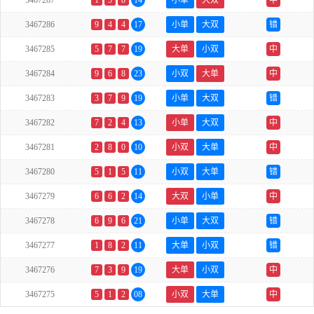
3467287
1
5
8
14
小单
大双
中
3467286
9
4
4
17
小单
大双
错
3467285
5
7
7
19
大单
小双
中
3467284
9
6
8
23
小双
大单
中
3467283
3
7
9
19
小单
大双
错
3467282
7
2
4
13
小单
大双
中
3467281
2
8
0
10
小双
大单
中
3467280
5
1
5
11
小双
大单
错
3467279
6
6
2
14
大双
小单
中
3467278
6
9
6
21
小单
大双
错
3467277
1
8
2
11
大单
小双
错
3467276
7
3
9
19
大单
小双
中
3467275
5
1
2
08
小双
大单
中