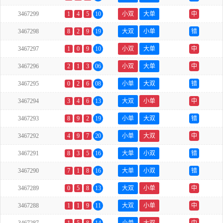
3467299
1
4
5
10
小双
大单
中
3467298
8
2
9
19
大双
小单
错
3467297
1
0
9
10
小双
大单
中
3467296
2
1
3
06
小双
大单
中
3467295
0
2
6
08
小单
大双
错
3467294
3
4
6
13
大双
小单
中
3467293
8
9
2
19
小单
大双
错
3467292
4
9
7
20
小单
大双
中
3467291
8
3
5
16
大单
小双
错
3467290
7
1
8
16
大单
小双
错
3467289
0
5
8
13
大双
小单
中
3467288
1
1
9
11
大双
小单
中