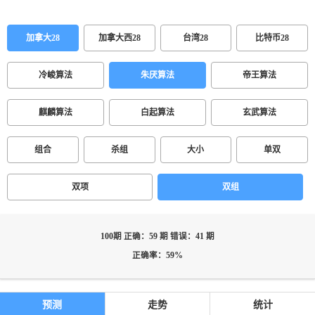
加拿大28
加拿大西28
台湾28
比特币28
冷峻算法
朱厌算法
帝王算法
麒麟算法
白起算法
玄武算法
组合
杀组
大小
单双
双项
双组
100期 正确：59 期 错误：41 期
正确率：59%
预测
走势
统计