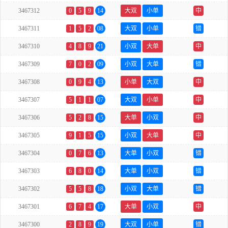
3467312
0
5
9
14
大双
小单
中
3467311
1
5
2
08
大双
小单
错
3467310
4
8
9
21
小双
大单
中
3467309
7
0
2
09
小双
大单
错
3467308
0
9
4
13
小单
大双
中
3467307
5
1
1
07
大双
小单
中
3467306
5
2
8
15
大单
小双
中
3467305
9
1
5
15
小双
大单
中
3467304
0
7
6
13
大单
小双
错
3467303
6
8
0
14
大单
小双
错
3467302
5
5
8
18
小双
大单
错
3467301
6
7
4
17
大单
小双
中
3467300
2
8
9
19
大双
小单
错