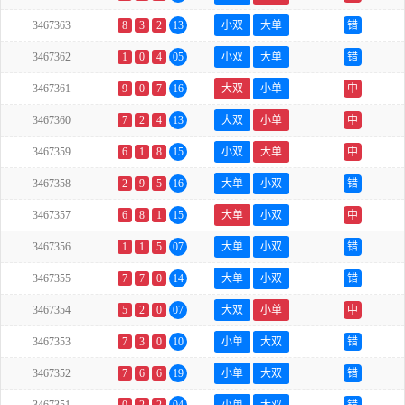
3467363
8
3
2
13
小双
大单
错
3467362
1
0
4
05
小双
大单
错
3467361
9
0
7
16
大双
小单
中
3467360
7
2
4
13
大双
小单
中
3467359
6
1
8
15
小双
大单
中
3467358
2
9
5
16
大单
小双
错
3467357
6
8
1
15
大单
小双
中
3467356
1
1
5
07
大单
小双
错
3467355
7
7
0
14
大单
小双
错
3467354
5
2
0
07
大双
小单
中
3467353
7
3
0
10
小单
大双
错
3467352
7
6
6
19
小单
大双
错