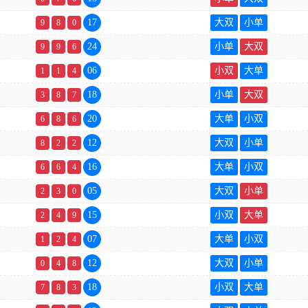
17
大双
小单
9
8
0
24
小单
大双
9
9
6
06
小双
大单
1
1
4
18
小单
大双
3
8
7
20
大单
小双
6
8
6
12
大双
小单
8
2
2
16
大单
小双
6
6
4
05
大双
小单
2
3
0
15
小双
大单
2
4
9
07
大单
小双
1
2
4
12
大双
小单
0
4
8
18
小双
大单
7
8
3