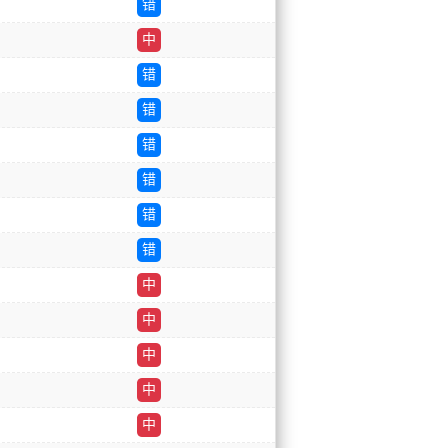
错
中
错
错
错
错
错
错
中
中
中
中
中