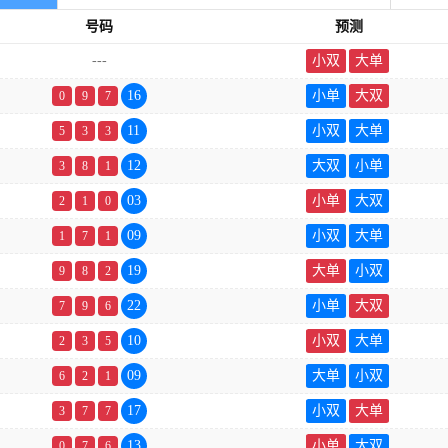
号码
预测
---
小双
大单
16
小单
大双
0
9
7
11
小双
大单
5
3
3
12
大双
小单
3
8
1
03
小单
大双
2
1
0
09
小双
大单
1
7
1
19
大单
小双
9
8
2
22
小单
大双
7
9
6
10
小双
大单
2
3
5
09
大单
小双
6
2
1
17
小双
大单
3
7
7
13
小单
大双
0
7
6