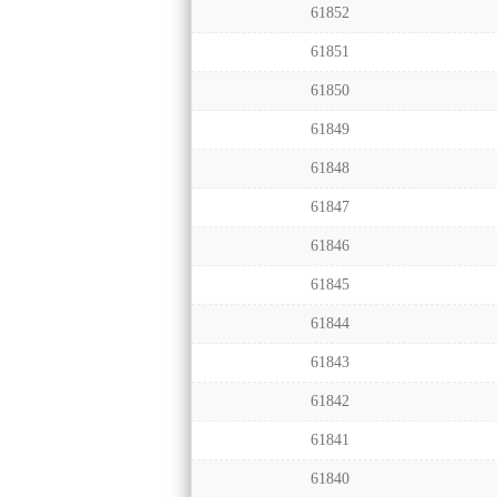
61852
61851
61850
61849
61848
61847
61846
61845
61844
61843
61842
61841
61840