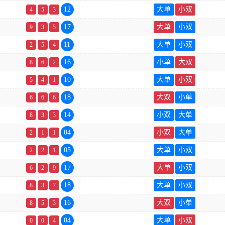
12
大单
小双
4
5
3
17
大单
小双
9
3
5
11
大单
小双
2
5
4
16
小单
大双
8
6
2
10
大单
小双
5
4
1
18
大双
小单
6
6
6
14
小双
大单
8
3
3
04
小双
大单
2
1
1
05
大单
小双
2
2
1
17
大单
小双
6
2
9
18
大单
小双
8
3
7
16
大双
小单
8
5
3
04
大单
小双
0
0
4