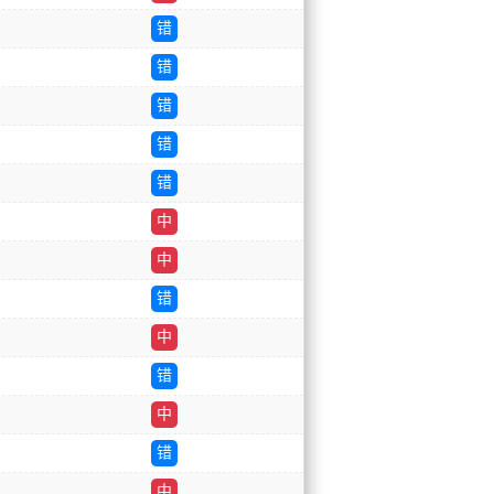
错
错
错
错
错
中
中
错
中
错
中
错
中