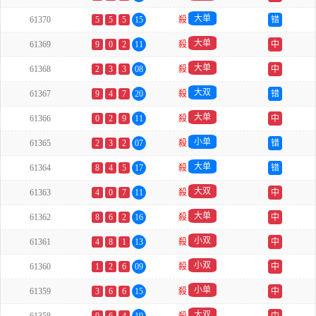
大单
61370
5
5
5
15
殺
错
大单
61369
9
0
2
11
殺
中
大单
61368
2
3
3
08
殺
中
大双
61367
9
4
7
20
殺
错
大单
61366
0
2
9
11
殺
中
小单
61365
2
3
2
07
殺
错
大单
61364
8
4
5
17
殺
错
大双
61363
4
0
7
11
殺
中
大单
61362
8
6
2
16
殺
中
小双
61361
4
8
1
13
殺
中
小双
61360
1
2
6
09
殺
中
小单
61359
3
6
6
15
殺
中
大双