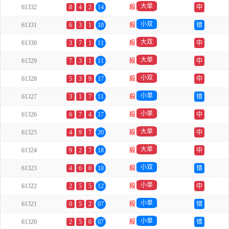
大单
61332
8
4
2
14
殺
中
小双
61331
6
3
1
10
殺
错
大双
61330
3
7
1
11
殺
中
大单
61329
7
3
1
11
殺
中
小双
61328
5
3
9
17
殺
中
小单
61327
3
1
7
11
殺
错
小单
61326
6
7
4
17
殺
中
大单
61325
4
9
7
20
殺
中
大单
61324
9
2
7
18
殺
中
小双
61323
4
6
0
10
殺
错
小单
61322
2
5
5
12
殺
中
小单
61321
0
5
2
07
殺
错
小单
61320
2
5
0
07
殺
错