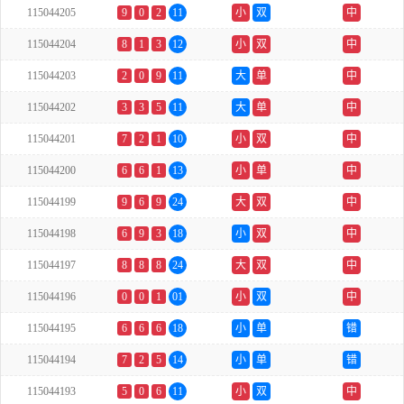
115044205
9
0
2
11
小
双
中
115044204
8
1
3
12
小
双
中
115044203
2
0
9
11
大
单
中
115044202
3
3
5
11
大
单
中
115044201
7
2
1
10
小
双
中
115044200
6
6
1
13
小
单
中
115044199
9
6
9
24
大
双
中
115044198
6
9
3
18
小
双
中
115044197
8
8
8
24
大
双
中
115044196
0
0
1
01
小
双
中
115044195
6
6
6
18
小
单
错
115044194
7
2
5
14
小
单
错
115044193
5
0
6
11
小
双
中