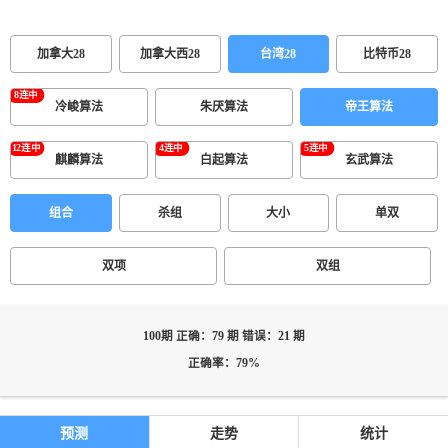
加拿大28
加拿大西28
台湾28
比特币28
冷峻算法
朱厌算法
帝王算法
麒麟算法
白起算法
玄武算法
组合
杀组
大小
单双
双项
双组
100期 正确：79 期 错误：21 期
正确率：79%
预测
走势
统计