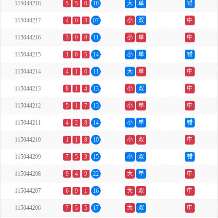
115044218
5
5
0
10
大
单
错
115044217
4
0
3
07
小
双
中
115044216
3
0
8
11
小
单
中
115044215
1
8
5
14
小
单
错
115044214
4
1
6
11
大
单
中
115044213
8
1
4
13
小
双
中
115044212
5
1
7
13
小
单
中
115044211
4
2
8
14
小
单
错
115044210
1
1
8
10
小
双
中
115044209
7
5
3
15
小
双
错
115044208
9
4
9
22
大
单
中
115044207
6
9
1
16
大
双
中
115044206
7
5
5
17
大
双
中