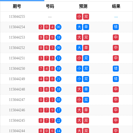
期号
号码
预测
结果
115044255
---
小
双
---
115044254
2
0
4
06
大
单
错
115044253
9
0
9
18
大
双
中
115044252
0
6
3
09
大
单
中
115044251
3
7
3
13
小
双
中
115044250
7
4
8
19
小
双
错
115044249
4
9
8
21
小
双
错
115044248
1
8
9
18
大
单
中
115044247
0
2
1
03
小
双
中
115044246
1
7
9
17
大
单
中
115044245
8
7
7
22
大
双
中
115044244
8
0
6
14
大
双
中