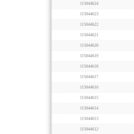
115044624
115044623
115044622
115044621
115044620
115044619
115044618
115044617
115044616
115044615
115044614
115044613
115044612