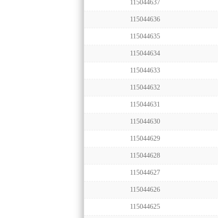
115044637
115044636
115044635
115044634
115044633
115044632
115044631
115044630
115044629
115044628
115044627
115044626
115044625