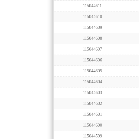
115044611
115044610
115044609
115044608
115044607
115044606
115044605
115044604
115044603
115044602
115044601
115044600
115044599