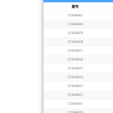
期号
115044661
115044660
115044659
115044658
115044657
115044656
115044655
115044654
115044653
115044652
115044651
115044650