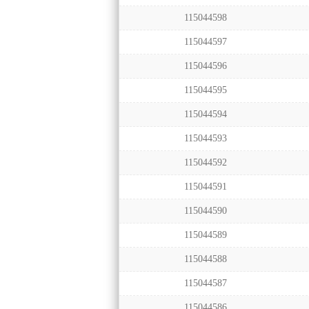
115044598
115044597
115044596
115044595
115044594
115044593
115044592
115044591
115044590
115044589
115044588
115044587
115044586