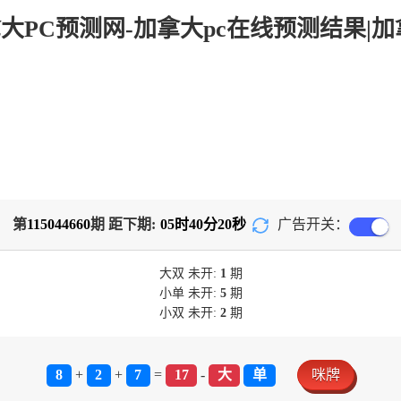
第
115044660
期 距下期:
05
时
40
分
20
秒
广告开关：
大双
未开:
1
期
小单
未开:
5
期
小双
未开:
2
期
8
+
2
+
7
=
17
-
大
单
咪牌