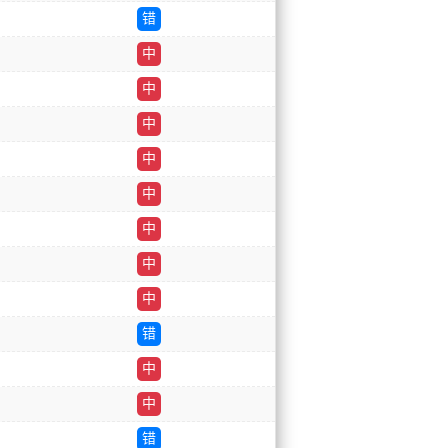
错
中
中
中
中
中
中
中
中
错
中
中
错