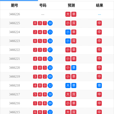
期号
号码
预测
结果
3466226
---
大
单
---
3466225
0
3
7
10
小
双
中
3466224
2
4
9
15
小
单
中
3466223
0
5
9
14
小
双
中
3466222
2
3
2
07
小
单
中
3466221
4
0
1
05
小
单
中
3466220
1
4
5
10
小
单
中
3466219
3
4
2
09
小
单
中
3466218
4
8
0
12
大
单
错
3466217
5
4
9
18
大
双
中
3466216
1
0
8
09
小
单
中
3466215
6
9
7
22
大
双
中