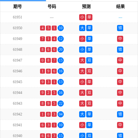
期号
号码
预测
结果
61951
---
小
单
---
61950
4
5
1
10
大
单
错
61949
7
1
4
12
小
单
中
61948
8
6
6
20
小
单
错
61947
0
8
7
15
大
双
中
61946
1
9
6
16
大
双
中
61945
9
3
1
13
小
单
中
61944
9
2
5
16
大
双
中
61943
8
9
5
22
大
双
中
61942
1
0
3
04
大
单
错
61941
6
3
1
10
小
单
中
61940
6
6
3
15
小
双
错