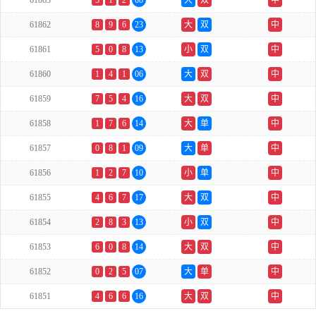
61863
5
1
2
08
大
双
中
61862
8
9
6
23
大
双
中
61861
5
0
8
13
小
双
中
61860
1
4
1
06
大
双
中
61859
7
5
4
16
大
双
中
61858
1
7
6
14
大
单
中
61857
0
8
1
09
大
单
中
61856
1
2
7
10
小
单
中
61855
4
6
7
17
大
双
中
61854
2
8
3
13
小
双
中
61853
6
0
8
14
大
双
中
61852
0
2
5
07
大
单
中
61851
4
6
6
16
大
双
中