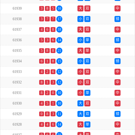
61939
3
8
5
16
大
双
中
61938
3
7
7
17
小
双
错
61937
4
6
8
18
大
双
中
61936
5
3
6
14
小
单
错
61935
5
8
8
21
大
单
中
61934
6
1
8
15
小
双
错
61933
4
2
6
12
小
双
中
61932
8
1
3
12
小
双
中
61931
8
2
0
10
小
单
中
61930
4
5
1
10
大
双
中
61929
0
8
3
11
大
双
错
61928
4
4
6
14
大
单
中