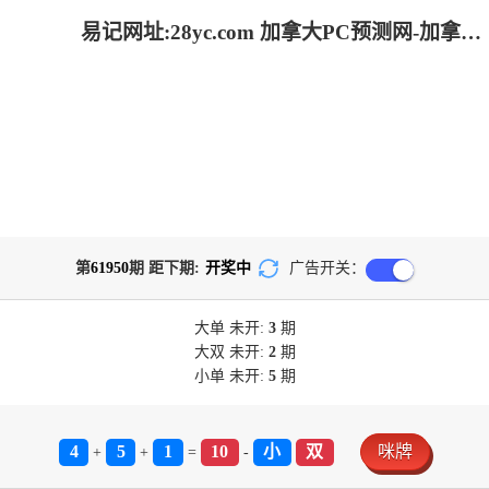
易记网址:28yc.com 加拿大PC预测网-加拿大pc在线预测结果|加拿大预测_极致火热优质的免费预测
第
61950
期 距下期:
开奖中
广告开关：
大单
未开:
3
期
大双
未开:
2
期
小单
未开:
5
期
4
5
1
10
小
双
咪牌
+
+
=
-