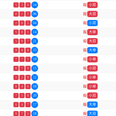
14
殺
小双
5
3
6
06
殺
大双
0
1
5
04
殺
小双
2
0
2
14
殺
大单
5
8
1
21
殺
大双
5
9
7
23
殺
大单
9
6
8
19
殺
小单
7
7
5
15
殺
小双
8
7
0
12
殺
小单
1
2
9
18
殺
小单
8
4
6
20
殺
小双
7
5
8
17
殺
大单
6
4
7
18
殺
大双
9
7
2