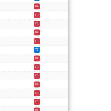
中
中
中
中
中
错
中
中
中
中
中
中
中