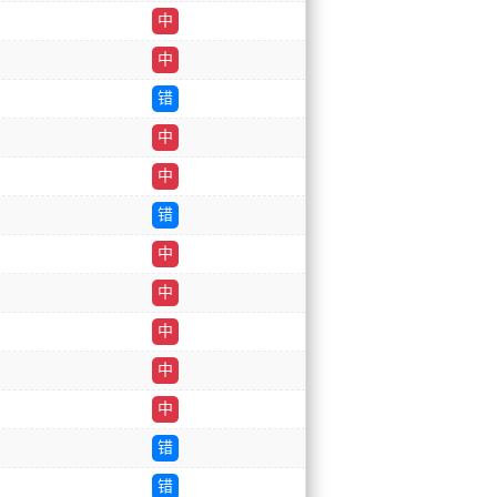
中
中
错
中
中
错
中
中
中
中
中
错
错