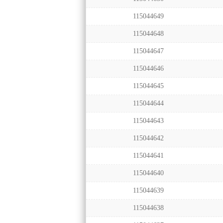
115044649
115044648
115044647
115044646
115044645
115044644
115044643
115044642
115044641
115044640
115044639
115044638