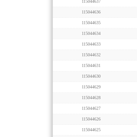
115044637
115044636
115044635
115044634
115044633
115044632
115044631
115044630
115044629
115044628
115044627
115044626
115044625