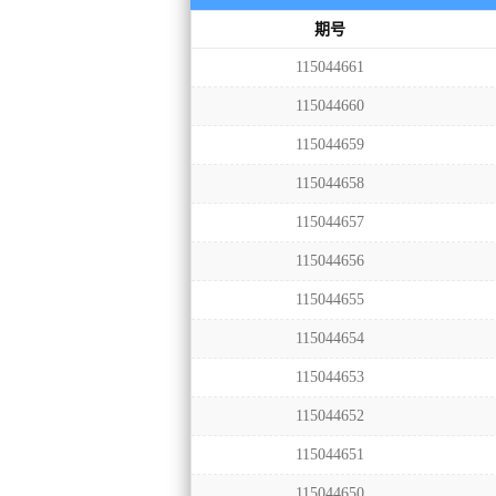
期号
115044661
115044660
115044659
115044658
115044657
115044656
115044655
115044654
115044653
115044652
115044651
115044650