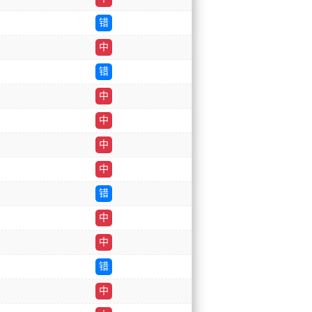
错
中
错
中
中
中
中
错
中
中
错
中