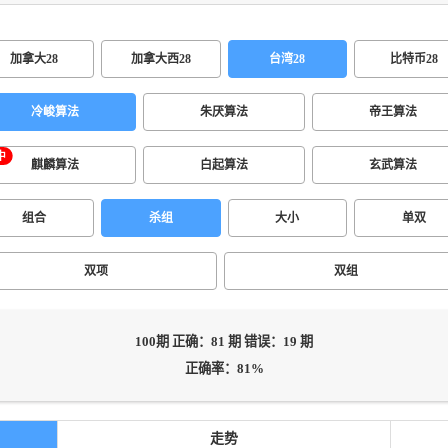
加拿大28
加拿大西28
台湾28
比特币28
冷峻算法
朱厌算法
帝王算法
麒麟算法
白起算法
玄武算法
组合
杀组
大小
单双
双项
双组
100期 正确：81 期 错误：19 期
正确率：81%
走势