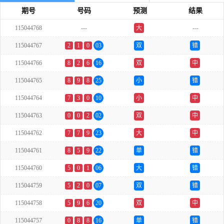
期号
号码
预测
结果
115044768
---
大
---
115044767
2
1
0
03
双
错
115044766
8
2
6
16
双
中
115044765
8
9
8
25
小
错
115044764
7
3
0
10
小
中
115044763
0
0
2
02
双
中
115044762
7
7
9
23
大
中
115044761
8
5
9
22
单
错
115044760
5
0
1
06
大
错
115044759
5
2
0
07
双
错
115044758
5
9
6
20
双
中
115044757
0
8
8
16
单
错