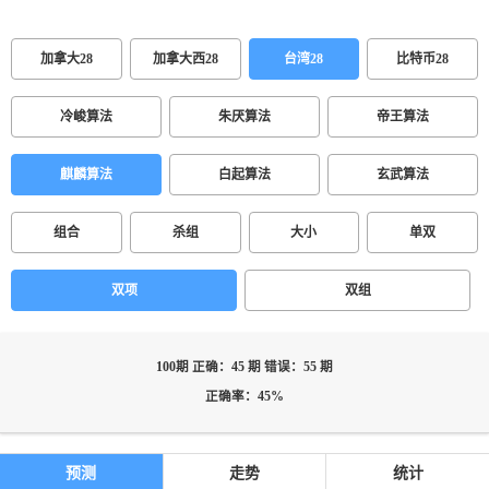
加拿大28
加拿大西28
台湾28
比特币28
冷峻算法
朱厌算法
帝王算法
麒麟算法
白起算法
玄武算法
组合
杀组
大小
单双
双项
双组
100期 正确：45 期 错误：55 期
正确率：45%
预测
走势
统计