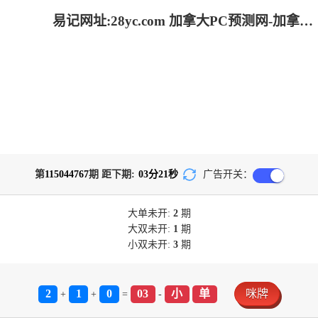
易记网址:28yc.com 加拿大PC预测网-加拿大pc在线预测结果|加拿大预测_极致火热优质的免费预测
第
115044767
期 距下期:
03
分
19
秒
广告开关：
大单
未开:
2
期
大双
未开:
1
期
小双
未开:
3
期
2
1
0
03
小
单
咪牌
+
+
=
-