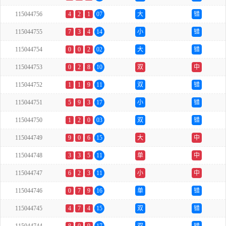
115044756
4
2
1
07
大
错
115044755
7
3
4
14
小
错
115044754
0
0
2
02
大
错
115044753
0
2
8
10
双
中
115044752
1
1
9
11
双
错
115044751
5
9
3
17
小
错
115044750
1
2
0
03
双
错
115044749
9
0
6
15
大
中
115044748
3
3
5
11
单
中
115044747
6
2
3
11
小
中
115044746
0
7
9
16
单
错
115044745
4
7
4
15
双
错