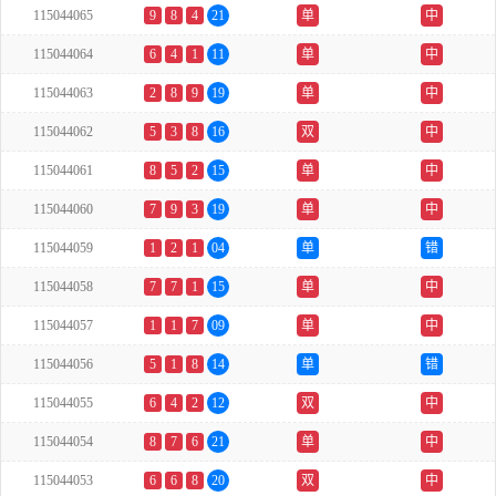
115044065
9
8
4
21
单
中
115044064
6
4
1
11
单
中
115044063
2
8
9
19
单
中
115044062
5
3
8
16
双
中
115044061
8
5
2
15
单
中
115044060
7
9
3
19
单
中
115044059
1
2
1
04
单
错
115044058
7
7
1
15
单
中
115044057
1
1
7
09
单
中
115044056
5
1
8
14
单
错
115044055
6
4
2
12
双
中
115044054
8
7
6
21
单
中
115044053
6
6
8
20
双
中