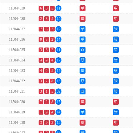
115044039
6
0
5
11
单
中
115044038
2
8
5
15
单
中
115044037
7
3
2
12
单
错
115044036
9
3
2
14
单
错
115044035
3
6
2
11
双
错
115044034
4
9
4
17
双
错
115044033
4
5
5
14
单
错
115044032
3
2
8
13
双
错
115044031
3
1
5
09
双
错
115044030
7
2
8
17
单
中
115044029
1
9
4
14
单
错
115044028
3
9
3
15
单
中