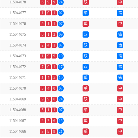
115044078
6
9
9
24
双
中
115044077
1
0
1
02
单
错
115044076
5
1
1
07
单
中
115044075
6
1
2
09
双
错
115044074
2
4
1
07
双
错
115044073
1
9
9
19
双
错
115044072
7
9
1
17
双
错
115044071
1
4
5
10
单
错
115044070
3
4
0
07
单
中
115044069
9
9
6
24
双
中
115044068
5
1
1
07
单
中
115044067
2
7
6
15
单
中
115044066
3
9
9
21
单
中