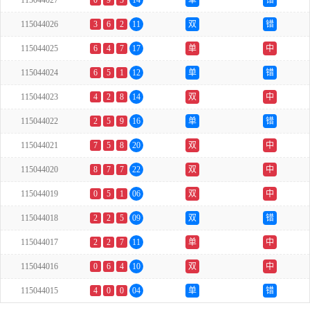
115044027
0
9
5
14
单
错
115044026
3
6
2
11
双
错
115044025
6
4
7
17
单
中
115044024
6
5
1
12
单
错
115044023
4
2
8
14
双
中
115044022
2
5
9
16
单
错
115044021
7
5
8
20
双
中
115044020
8
7
7
22
双
中
115044019
0
5
1
06
双
中
115044018
2
2
5
09
双
错
115044017
2
2
7
11
单
中
115044016
0
6
4
10
双
中
115044015
4
0
0
04
单
错