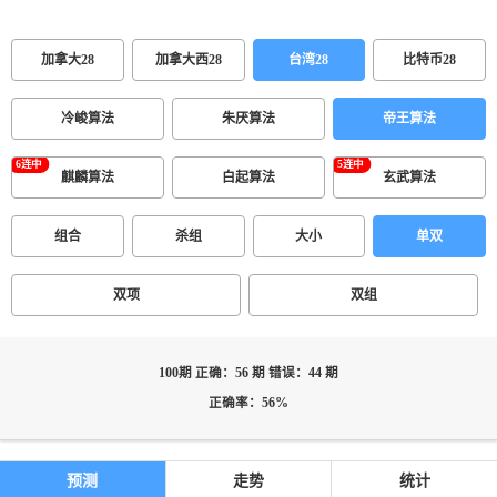
加拿大28
加拿大西28
台湾28
比特币28
冷峻算法
朱厌算法
帝王算法
麒麟算法
白起算法
玄武算法
组合
杀组
大小
单双
双项
双组
100期 正确：56 期 错误：44 期
正确率：56%
预测
走势
统计