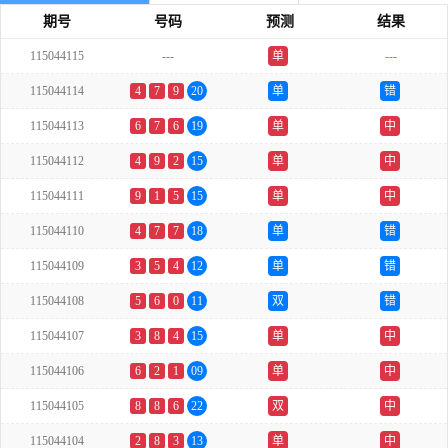
期号
号码
预测
结果
115044115
---
单
---
115044114
4
7
9
20
单
错
115044113
6
7
6
19
单
中
115044112
4
9
2
15
单
中
115044111
9
1
5
15
单
中
115044110
4
7
7
18
单
错
115044109
3
5
4
12
单
错
115044108
5
6
0
11
双
错
115044107
3
8
4
15
单
中
115044106
6
2
1
09
单
中
115044105
8
8
6
22
双
中
115044104
2
8
3
13
单
中